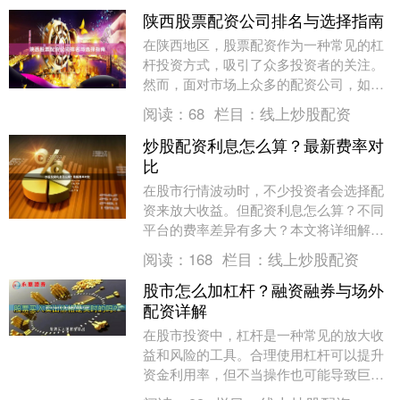
陕西股票配资公司排名与选择指南
在陕西地区，股票配资作为一种常见的杠
杆投资方式，吸引了众多投资者的关注。
然而，面对市场上众多的配资公司，如何
选择一家正规、安全、服务优质的机构，
阅读：
68
栏目：
线上炒股配资
成为投资者首要解....
炒股配资利息怎么算？最新费率对
比
在股市行情波动时，不少投资者会选择配
资来放大收益。但配资利息怎么算？不同
平台的费率差异有多大？本文将详细解析
配资利息的计算方式，并对比最新主流平
阅读：
168
栏目：
线上炒股配资
台的费率，帮助您....
股市怎么加杠杆？融资融券与场外
配资详解
在股市投资中，杠杆是一种常见的放大收
益和风险的工具。合理使用杠杆可以提升
资金利用率，但不当操作也可能导致巨大
亏损。本文将详细解析股市加杠杆的两种