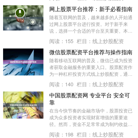
坑，是投资者最关心....
网上股票平台推荐：新手必看指南
随着互联网的普及，越来越多的人开始通
过网上股票平台进行投资。对于新手来
说，选择一个合适的平台至关重要。本文
将为您详细介绍如何选择网上股票平台配
阅读：
155
栏目：
线上炒股配资
资门户网站，并推荐....
微信股票配资平台推荐与操作指南
随着移动互联网的普及，微信已成为投资
者获取金融服务的重要入口。股票配资作
为一种杠杆投资方式线上炒股配资，通过
微信平台操作更加便捷。本文将为您推荐
阅读：
140
栏目：
线上炒股配资
可靠的微信股票配....
中国股票配资网 专业平台 安全可
靠
在当今快节奏的金融市场中，股票投资已
成为众多投资者实现财富增值的重要途
径。然而，资金不足常常成为制约收益扩
大的瓶颈。此时，选择一个专业、安全、
阅读：
198
栏目：
线上炒股配资
可靠的股票配资平台....