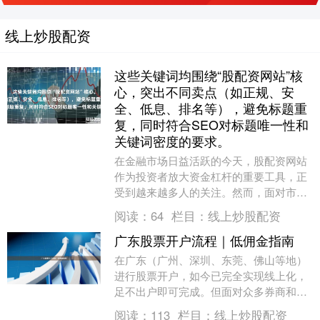
线上炒股配资
这些关键词均围绕“股配资网站”核
心，突出不同卖点（如正规、安
全、低息、排名等），避免标题重
复，同时符合SEO对标题唯一性和
关键词密度的要求。
在金融市场日益活跃的今天，股配资网站
作为投资者放大资金杠杆的重要工具，正
受到越来越多人的关注。然而，面对市场
上数量众多的配资平台，如何筛选出真正
阅读：
64
栏目：
线上炒股配资
正规、安全、低息....
广东股票开户流程｜低佣金指南
在广东（广州、深圳、东莞、佛山等地）
进行股票开户，如今已完全实现线上化，
足不出户即可完成。但面对众多券商和佣
金标准，如何选择低佣金账户、避免踩
阅读：
113
栏目：
线上炒股配资