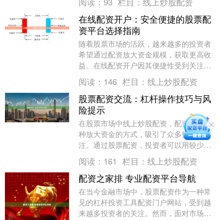
阅读：
93
栏目：
线上炒股配资
主要方式：**融....
在线配资开户：安全便捷的股票配
资平台选择指南
随着股票市场的活跃，越来越多的投资者
希望通过配资放大资金规模，获取更高收
益。在线配资开户因其便捷性受到关注，
但如何选择安全可靠的平台成为关键。本
阅读：
146
栏目：
线上炒股配资
文将为您提供一份....
股票配资交流：杠杆操作技巧与风
险提示
在股票市场中线上炒股配资，配资作为一
种放大资金的方式，吸引了众多投资者关
注。通过股票配资，投资者可以用较少的
自有资金撬动更大规模的交易，从而在行
阅读：
161
栏目：
线上炒股配资
情向好时放大收益....
配资之家排 专业配资平台导航
在当今金融市场中，股票配资作为一种常
见的杠杆投资工具配资门户网站，受到越
来越多投资者的关注。然而，面对市场上