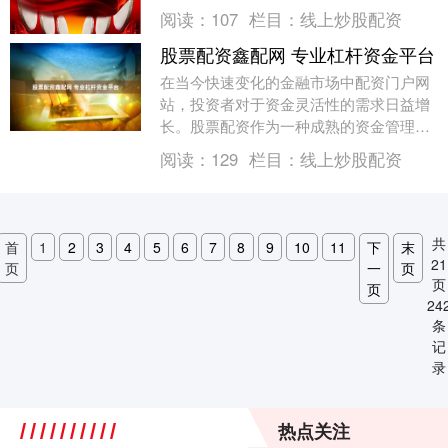
数量众多的配资平台，如何快速、安全地
阅读：
107
栏目：
线上炒股配资
筛选出合规、稳定....
股票配资鑫配网 专业杠杆资金平台
在当今快速变化的金融市场中配资门户网
站，投资者对于资金灵活性的需求日益增
长。股票配资作为一种成熟的资金管理方
式，为投资者提供了放大收益的可能性。
阅读：
129
栏目：
线上炒股配资
在众多配资平台中....
共
首
1
2
3
4
5
6
7
8
9
10
11
下
末
21
页
一
页
页
页
24
条
记
录
热点关注