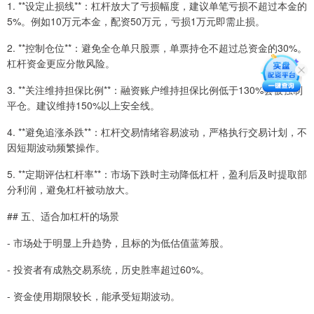
1. **设定止损线**：杠杆放大了亏损幅度，建议单笔亏损不超过本金的
5%。例如10万元本金，配资50万元，亏损1万元即需止损。
2. **控制仓位**：避免全仓单只股票，单票持仓不超过总资金的30%。
杠杆资金更应分散风险。
3. **关注维持担保比例**：融资账户维持担保比例低于130%会被强制
平仓。建议维持150%以上安全线。
4. **避免追涨杀跌**：杠杆交易情绪容易波动，严格执行交易计划，不
因短期波动频繁操作。
5. **定期评估杠杆率**：市场下跌时主动降低杠杆，盈利后及时提取部
分利润，避免杠杆被动放大。
## 五、适合加杠杆的场景
- 市场处于明显上升趋势，且标的为低估值蓝筹股。
- 投资者有成熟交易系统，历史胜率超过60%。
- 资金使用期限较长，能承受短期波动。