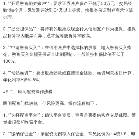
1. **开通融资融券账户**：要求证券账户资产不低于50万元，交易经
验满6个月，风险测评达到C4及以上等级。携带身份证到券商营业部
办理。
2. **提交担保品**：将持有的股票或现金转入信用账户作为担保。担保
品折算率因股票而异，通常蓝筹股折算率较高。
3. **申请融资买入**：在信用账户中选择标的股票，输入融资买入指
令。融资买入金额受保证金比例限制，一般维持担保比例不低于
130%。
4. **偿还融资**：卖出股票还款或直接现金还款。融资利息按日计算，
年化利率约6%-8%。
## 二、民间配资操作步骤
民间配资门槛较低，但风险更高。操作流程如下：
1. **选择配资平台**：确认平台资质，查看是否提供实盘交易截图。警
惕虚拟盘和诈骗平台。
2. **缴纳保证金**：按配资比例存入保证金，常见比例为1:4或1:5，即