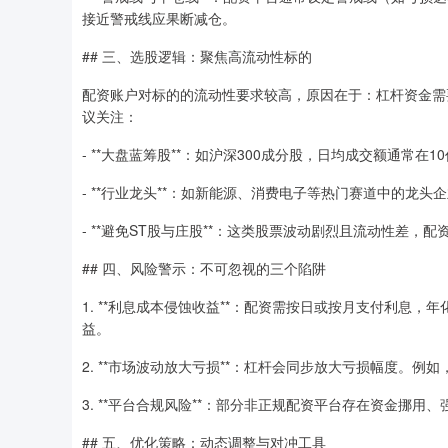
接近警戒线应果断减仓。
## 三、选股逻辑：聚焦高流动性标的
配资账户对标的的流动性要求较高，原因在于：杠杆资金需
议关注：
- **大盘蓝筹股**：如沪深300成分股，日均成交额通常在
- **行业龙头**：如新能源、消费电子等热门赛道中的龙
- **避免ST股与庄股**：这类股票波动剧烈且流动性差，配
## 四、风险警示：不可忽视的三个陷阱
1. **利息成本侵蚀收益**：配资需按日或按月支付利息，
益。
2. **市场波动放大亏损**：杠杆会同步放大亏损幅度。例如
3. **平台合规风险**：部分非正规配资平台存在资金挪
## 五、优化策略：动态调整与对冲工具