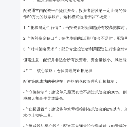
配资通常由配资平台提供资金，投资者需缴纳一定比例的保证
作50万元的股票账户。这种模式适用于以下场景：
1. **把握确定性行情**：当投资者对短期趋势有较高把握
2. **弥补资金缺口**：在优质标的出现但资金不足时，配
3. **对冲策略需求**：部分专业投资者利用配资进行多空
但需注意，配资并非适合所有投资者。资金量较小、风控能
## 二、核心策略：仓位管理与止损纪律
配资策略成功的关键在于严格的仓位管理和止损机制：
- **仓位控制**：建议单只股票仓位不超过总资金的30%
股黑天鹅事件导致爆仓。
- **止损设置**：建议将单笔亏损控制在总资金的2%以
术位止损等工具。
- **警戒线与平仓线**：配资平台通常设定警戒线（如亏