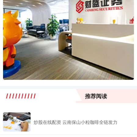
推荐阅读
炒股在线配资 云南保山小粒咖啡全链发力