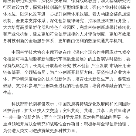
顺应科研范式变革，深化科技布局、保持战略敏捷，加大基础研究先
行区建设力度，探索科技创新的新型组织形式，强化企业科技创新主
体地位。以深化改革进一步提升创新体系效能。着力构建全链条加速
机制、全要素支撑体系，深化创新规律研究，持续做强科技服务业，
大力培育高质量孵化器和特色产业园区，完善科技创新成果转移转化
和产业化机制，建立更加符合创新规律的人才评价制度、更加有效服
务科技创新的金融服务体系、更加自由便利的数据流通共享机制。
中国科学技术协会主席万钢在作《深化全球合作共同应对气候变
化推进可再生能源和新能源汽车高质量发展》的主旨演讲时指出，要
保持战略定力，长周期开展基础研究-技术创新-产业发展-市场应用全
链条部署、全领域布局，为产业创新开辟新方向。要坚持以企业为主
体、产学研深度融合的技术创新体系，培育壮大新质生产力。要营造
鼓励、支持和参与产业创新全过程的社会氛围，培育跨界融合的产业
生态。
科技部部长阴和俊表示，中国政府将持续深化政府间和民间国际
科技合作，扩大科技人文交流；突出共商、共建、共享，高质量建设
“一带一路”创新之路；面向全球科学发展和应对共同挑战的需要，在
重点领域开展联合研究和战略性合作项目；积极参与全球创新治理，
为促进人类文明进步贡献更多科技力量。