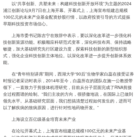
以“共享创新、共塑未来：构建科技创新开放环境”为主题的2024
浦江创新论坛9月7日在上海开幕。开幕式上，上海宣布组建总规模
100亿元的未来产业基金配资炒股行情，以政府投资引导的方式提振
早期科技投资市场信心。
上海市委书记陈吉宁在致辞中表示，要以深化改革进一步强化科
技创新策源功能。积极顺应科研范式变革，深化科技布局、保持战略
敏捷，加大基础研究先行区建设力度，探索科技创新的新型组织形
式，强化企业科技创新主体地位。以深化改革进一步提升创新体系效
能。
在“青年特别讲席”期间，西湖大学“90后”生物学家白蕊在接受证券
时报记者采访时表示，2014年至今，白蕊所在的团队在施一公教授带
领下，一直致力于剪接体机理研究，目前从分子层面完成了RNA剪接
全过程图谱的绘制。“我们主攻的方向，很骄傲地说，在国际上已做到
领先水平。从基础研究层面，我们想搞清楚过程如何发生的，进而可
以了解疾病的致病原因，进行针对性地药物开发。”
上海设立百亿级基金培育未来产业
在论坛开幕式上，上海宣布组建总规模100亿元的未来产业基