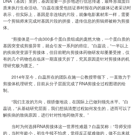
DNA（基因）里的，基因需要一步步地进行信息传递，最终形成蛋白
质来执行生命活动。”白蕊在接受包括证券时报在内的媒体记者采访时
表示，但实际上，基因是非连续的片段，就像电影素材库一样，需要
一个剪辑师来完成对基因片段的拼接，遗传信息的剪辑师被称为剪接
体。
“剪接体是一个由300多个蛋白质组成的庞然大物，一个蛋白质的
基因突变或剪接异常，就会引发一系列的癌症。”白蕊说，“一半以上
的疾病突变源于剪接体，但目前靶向剪接体药物研发却屡屡受挫，仅
有的几个药物也在临床一期直接夭折了，究其原因是针对剪接体的机
理研究极为匮乏。”
2014年至今，白蕊所在的团队在施一公教授带领下，一直致力于
剪接体机理研究，目前从分子层面完成了RNA剪接全过程图谱的绘
制。
“我们主攻的方向，很骄傲地说，在国际上已做到领先水平。”白
蕊说，“从基础研究层面，我们想搞清楚过程如何发生的，进而可以了
解疾病的致病原因，进行针对性地药物开发。”
当时为何选择RNA剪接体这一世界性难题？白蕊笑称：“导师安排
的，当时年龄小，初生牛犊不怕虎，觉得反正挺难做的，做不出来就