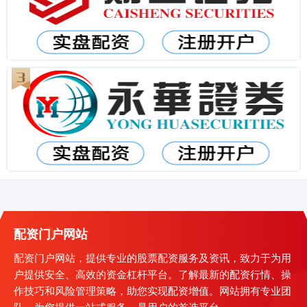
配资门户网站
配资门户网站，提供专业的股票配资服务及资讯，致力于为用
户提供安全、高效的资金杠杆平台。了解最新的配资行情、操
作技巧和风险管理策略，助您实现配资增值。网站拥有专业团
队，为您提供一站式服务，是用户的首选平台。