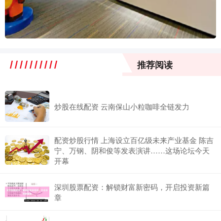
推荐阅读
炒股在线配资 云南保山小粒咖啡全链发力
配资炒股行情 上海设立百亿级未来产业基金 陈吉
宁、万钢、阴和俊等发表演讲……这场论坛今天
开幕
深圳股票配资：解锁财富新密码，开启投资新篇
章