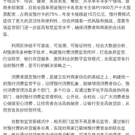
于电话卡、培训、健身、美容美发、餐饮、共享单车等多个领域。据
商务部测算，目前全国单用途预付卡各类发卡主体约1900万户十大股
票配资，占商业预付卡的75%，年发卡规模超15万亿元。预付费模式
提供了更大的灵活性和便利性，但也伴随着一些风险和挑战，需要市
场监管部门进一步提高智慧监管水平，确保消费者和商家的合法权
益。
利用区块链不可篡改、可追溯、可验证特性，结合大数据分析、
AI预测等多种数字技术，构建预付费消费监管闭环，打造政府监管、
行业联管、银行存贷服务、惠民利企的数字监管模式，全面监管各行
业的预付费，是可行的解决策略之一。
消费者愿意预付费，是建立在对商家信任的基础之上，构建统一
的预付消费监管平台，治理预付消费乱象，能够增强消费者信心。预
付消费管理涉及多个部门、多个行业，应通过数字化手段高效协同各
部门，做到预付消费监管透明化、公开化、全程化，让广大消费者放
心储值安心消费，让经营者合法高效融资，让银行安全高效贷款，从
而营造良好经营环境。
在数智监管新模式中，相关部门监管不再是事后监管。通过银行
对预付费的存贷服务分离，实现对商家已吸纳预付费资金的联合监
管；银行通过信贷政策为诚信商户配资，可满足商户真正的需求，促