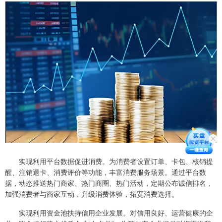
实现利用平台数据促进消费。为消费者设置订单、卡包、核销提
醒、注销退卡、消费评价等功能，丰富消费服务场景。通过平台数
据，动态推送热门商家、热门商圈、热门活动，定期公布诚信排名，
加强消费者与商家互动，升级消费体验，拓宽消费选择。
实现利用资金池扶持信用企业发展。对信用良好、运营健康的企