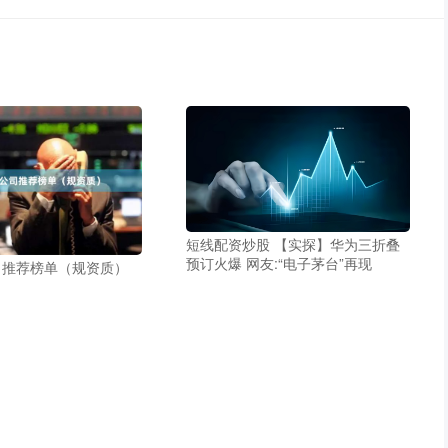
短线配资炒股 【实探】华为三折叠
预订火爆 网友:“电子茅台”再现
司推荐榜单（规资质）